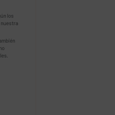
gún los
e nuestra
también
omo
les.