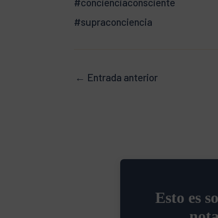
#concienciaconsciente
#supraconciencia
←
Entrada anterior
Esto es s
nota