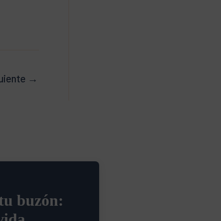
uiente
→
 tu buzón:
vida.