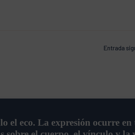
Entrada sig
olo el eco. La expresión ocurre en
s sobre el cuerpo, el vínculo y la 