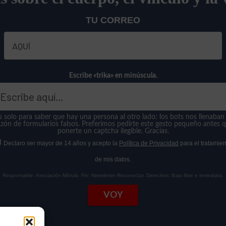
TU CORREO
Escribe «trika» en minúscula.
s solo para saber que hay una persona al otro lado: los bots nos llenaban 
zón de formularios falsos. Preferimos pedirte este gesto pequeño antes 
ponerte un captcha ilegible. Gracias.
Declaro ser mayor de 14 años y acepto la
Política de Privacidad
para el tratamien
de mis datos.
Responsable: Asociación Mórula. Fin: Newsletter Reconectar. Derechos: Baja libre e inmediata.
VOY