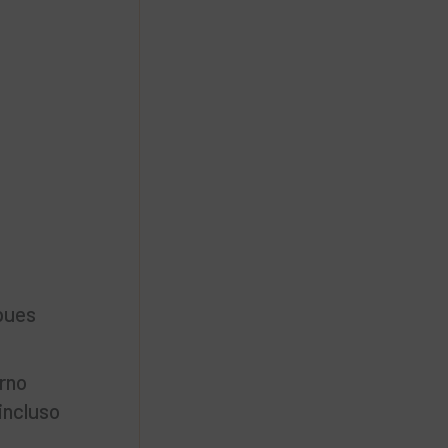
pues
orno
 incluso