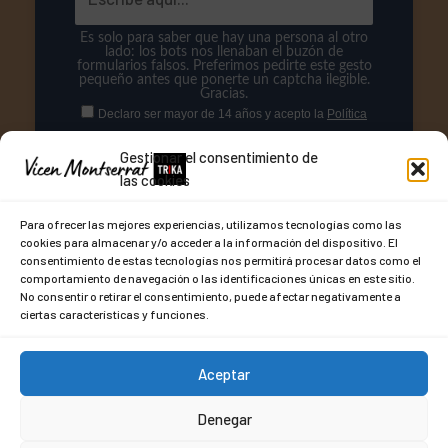
Es solo para saber que hay una persona al otro
lado: los bots nos llenaban el buzón de
formularios falsos. Preferimos pedirte este gesto
pequeño antes que ponerte un captcha ilegible.
Gracias.
Declaro ser mayor de 14 años y acepto la
Política
de Privacidad
para el tratamiento de mis datos.
Gestionar el consentimiento de
Responsable: Asociación Mórula. Fin: Newsletter Reconectar.
las cookies
Derechos: Baja libre e inmediata.
VOY
Para ofrecer las mejores experiencias, utilizamos tecnologías como las
cookies para almacenar y/o acceder a la información del dispositivo. El
consentimiento de estas tecnologías nos permitirá procesar datos como el
comportamiento de navegación o las identificaciones únicas en este sitio.
No consentir o retirar el consentimiento, puede afectar negativamente a
ciertas características y funciones.
Aceptar
Denegar