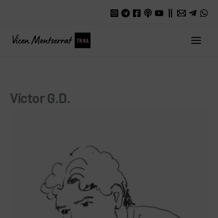
Ir
al
contenido
Main
Men
Víctor G.D.