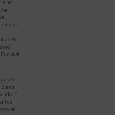
 la no
e un
ue
Sabes que
funda en
as me
 Fue vivir
 y esto
bo como
mundo. El
rentes
ntos en