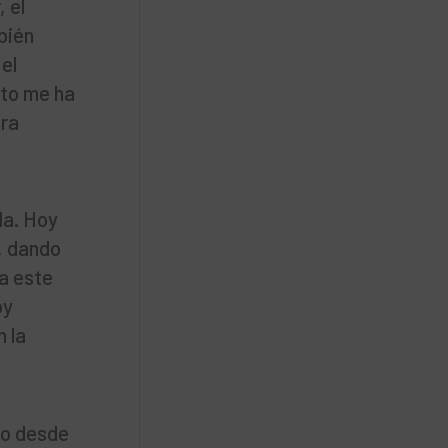
 el
bién
el
sto me ha
ora
da. Hoy
, dando
 a este
oy
 la
io desde