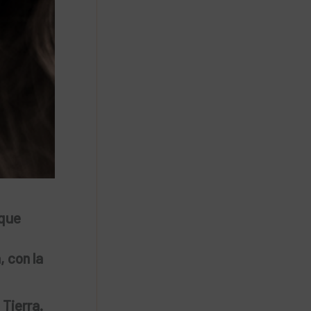
 que
 con la
 Tierra.