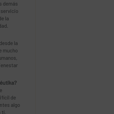
os demás
 servicio
de la
dad.
desde la
de mucho
humanos,
ienestar
yéutika?
e
ícil de
entes algo
ti.