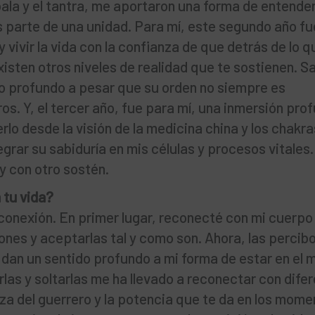
ala y el tantra, me aportaron una forma de entender
parte de una unidad. Para mí, este segundo año fu
 vivir la vida con la confianza de que detrás de lo q
xisten otros niveles de realidad que te sostienen. 
do profundo a pesar que su orden no siempre es
os. Y, el tercer año, fue para mí, una inmersión pro
lo desde la visión de la medicina china y los chakr
egrar su sabiduría en mis células y procesos vitales.
y con otro sostén.
 tu vida?
econexión. En primer lugar, reconecté con mi cuerpo
nes y aceptarlas tal y como son. Ahora, las perci
 dan un sentido profundo a mi forma de estar en el 
irlas y soltarlas me ha llevado a reconectar con dife
za del guerrero y la potencia que te da en los mome