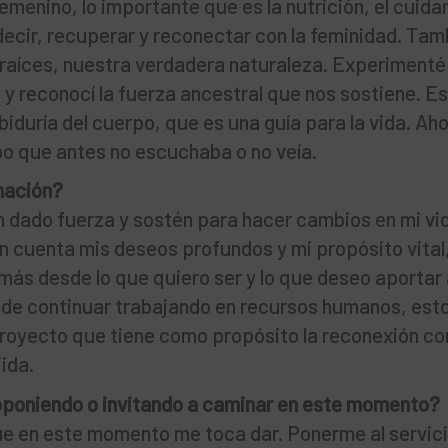
emenino, lo importante que es la nutrición, el cuidar,
 decir, recuperar y reconectar con la feminidad. Tam
 raíces, nuestra verdadera naturaleza. Experimenté 
 y reconocí la fuerza ancestral que nos sostiene. E
abiduría del cuerpo, que es una guía para la vida. Ah
po que antes no escuchaba o no veía.
rmación?
n dado fuerza y sostén para hacer cambios en mi vi
n cuenta mis deseos profundos y mi propósito vital
 más desde lo que quiero ser y lo que deseo aportar
de continuar trabajando en recursos humanos, est
proyecto que tiene como propósito la reconexión con
Vida.
roponiendo o invitando a caminar en este momento?
ue en este momento me toca dar. Ponerme al servic