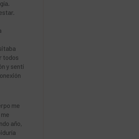
gía.
estar.
a
sitaba
r todos
ón y sentí
conexión
uerpo me
e me
undo año,
biduría