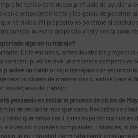
mpre he tenido este deseo profundo de ayudar a l
nto con el empoderamiento y las ganas de ponerme al
 que he vivido. Mi propósito es ponerme al servicio 
stro cuerpo, nuestro propósito vital y con la comuni
aportado algo en tu trabajo?
ortante. En la empresa, antes llevaba los proyectos 
ía cambiar, pues se vive un ambiente competitivo 
 planteé un cambio: sigo trabajando en recursos 
 generar acciones de manera más creativa para el b
en sus lugares de trabajo.
está pensando en iniciar el proceso de ciclos de Ma
camino de recordar más que nada. Recordar de dónd
y cómo queremos ser. Es una experiencia que es dif
o lo vives no lo puedes comprender. Entonces, sí si
pas qué es, ¡prueba! Permítete sentir sí resuena en 