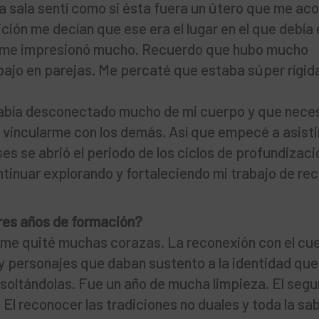
 sala sentí como si ésta fuera un útero que me aco
ición me decían que ese era el lugar en el que debía 
+ me impresionó mucho. Recuerdo que hubo mucho
bajo en parejas. Me percaté que estaba súper rígid
había desconectado mucho de mi cuerpo y que nece
a vincularme con los demás. Así que empecé a asisti
es se abrió el periodo de los ciclos de profundizaci
ntinuar explorando y fortaleciendo mi trabajo de re
tres años de formación?
ue me quité muchas corazas. La reconexión con el c
y personajes que daban sustento a la identidad qu
 soltándolas. Fue un año de mucha limpieza. El seg
. El reconocer las tradiciones no duales y toda la sa