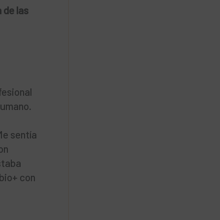
 de las
fesional
humano.
e
Me sentía
on
staba
 bio+ con