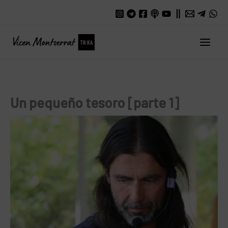
Ir
al
contenido
Main
Men
Un pequeño tesoro [parte 1]