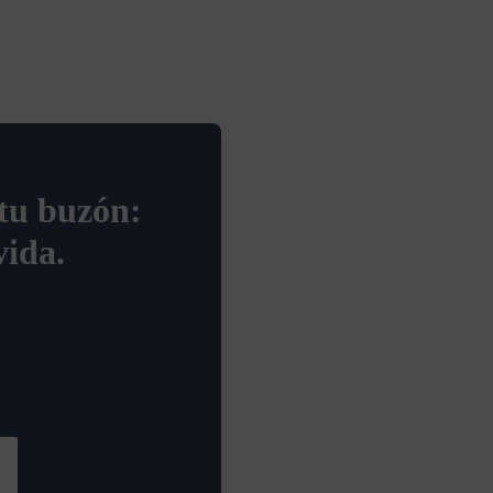
 tu buzón:
vida.