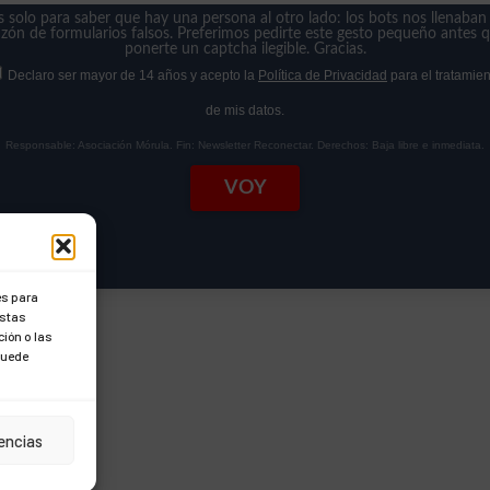
s solo para saber que hay una persona al otro lado: los bots nos llenaban 
zón de formularios falsos. Preferimos pedirte este gesto pequeño antes 
ponerte un captcha ilegible. Gracias.
Declaro ser mayor de 14 años y acepto la
Política de Privacidad
para el tratamien
de mis datos.
Responsable: Asociación Mórula. Fin: Newsletter Reconectar. Derechos: Baja libre e inmediata.
VOY
es para
estas
ión o las
 puede
rencias