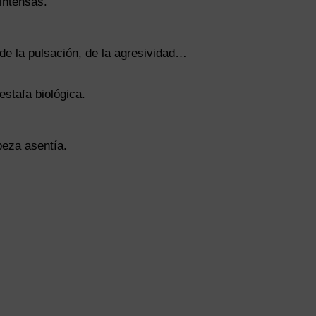
intensas.
de la pulsación, de la agresividad…
stafa biológica.
beza asentía.