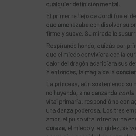
cualquier definición mental.
El primer reflejo de Jordi fue el 
que amenazaba con disolver su ord
firme y suave. Su mirada le susurr
Respirando hondo, quizás por prim
que el miedo conviviera con la cur
calor del dragón acariciara sus d
Y entonces, la magia de la
concien
La princesa, aún sosteniendo su 
no huyendo, sino danzando
con
la
vital primaria, respondió no con 
una danza poderosa. Los tres emp
amor, el pulso vital ofrecía una ene
coraza
, el miedo y la rigidez, se 