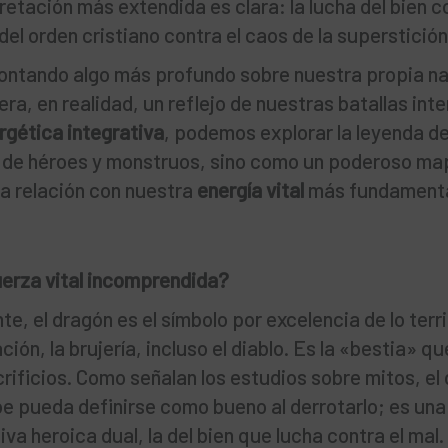
pretación más extendida es clara: la lucha del bien c
 del orden cristiano contra el caos de la superstición
 contando algo más profundo sobre nuestra propia n
a, en realidad, un reflejo de nuestras batallas int
rgética integrativa
, podemos explorar la leyenda d
a de héroes y monstruos, sino como un poderoso ma
a relación con nuestra
energía vital
más fundamenta
uerza vital incomprendida?
te, el dragón es el símbolo por excelencia de lo terr
ción, la brujería, incluso el diablo. Es la «bestia» qu
rificios. Como señalan los estudios sobre mitos, el
e pueda definirse como bueno al derrotarlo; es una
va heroica dual, la del bien que lucha contra el mal.