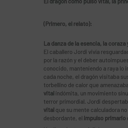
El dragón como pulso vital, la pri
(Primero, el relato):
La danza de la esencia, la coraza y
El caballero Jordi vivía resguardad
por la razón y el deber autoimpues
conocido, manteniendo a raya lo i
cada noche, el dragón visitaba s
torbellino de calor que amenazaba
vital
indómita, un movimiento sin
terror primordial. Jordi despertab
vital
que su mente calculadora no 
desbordante, el
impulso primario