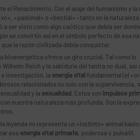
nte el Renacimiento. Con el auge del humanismo y la 
ivo», «pasional» o «bestial» –tanto en la naturaleza
 a ser visto como algo caótico que debía ser domi
agón se convirtió así en el símbolo perfecto de esa n
que la razón civilizada debía conquistar.
 bioenergética ofrece un giro crucial. Tal como lo
Wilhelm Reich y la sabiduría del tantra no dual, así
e investigación, la
energía vital
fundamental (el «or
erosos relacionados no solo con la supervivencia, 
 sensualidad y la
sexualidad
. Estos son
impulsos pri
 con nuestra naturaleza más profunda. Son la expre
tros.
la leyenda no representa un «instinto» animal básic
izar esa
energía vital primaria
, poderosa y pulsátil,