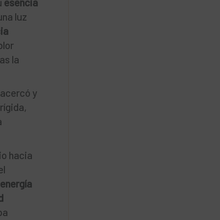
u
esencia
una luz
ia
blor
as la
 acercó y
rígida,
a
io hacia
el
energía
d
ba