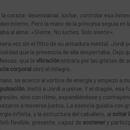
de la coraza: desenvainar, luchar, controlar esa inme
en interno. Pero la mano de la princesa seguía en l
aba al alma: «Siente. No luches. Solo siente».
era vez sin el filtro de su armadura mental, Jordi p
iosidad que la presencia de ella despertaba. Dejó q
efensas, que la
vibración
entrara por las grietas de s
cia corporal
obró el milagro.
mano, se acercó al vórtice de energía y empezó a m
pulsación
. Invitó a Jordi a unirse. Y el dragón, esa 
agresión, sino con ritmo, expandiéndose y contrayé
ezaron a moverse juntos. La esencia guiaba con gr
rgía infinita, y la estructura del caballero, al
soltar 
volvió flexible, presente, capaz de
sostener
y particip