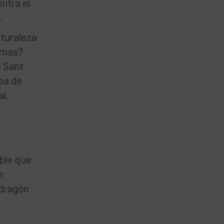
ontra el
.
aturaleza
ernas?
e Sant
pa de
l.
ible que
e
 dragón