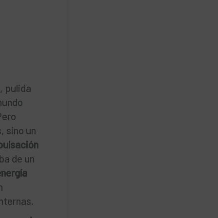
, pulida
 mundo
Pero
, sino un
pulsación
aba de un
energía
n
nternas.