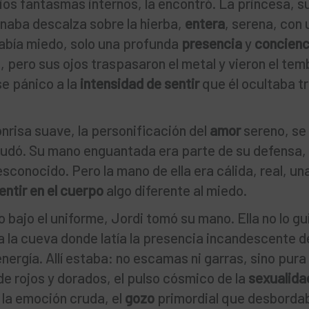
pios fantasmas internos, la encontró. La princesa, s
naba descalza sobre la hierba,
entera
, serena, con 
 había miedo, solo una profunda
presencia
y
concienc
, pero sus ojos traspasaron el metal y vieron el tem
se pánico a la
intensidad de sentir
que él ocultaba tr
nrisa suave, la personificación del
amor
sereno, se
dudó. Su mano enguantada era parte de su defensa, 
sconocido. Pero la mano de ella era cálida, real, un
entir en el cuerpo
algo diferente al miedo.
 bajo el uniforme, Jordi tomó su mano. Ella no lo gu
cia la cueva donde latía la presencia incandescente d
energía. Allí estaba: no escamas ni garras, sino pura
de rojos y dorados, el pulso cósmico de la
sexualida
 la emoción cruda, el
gozo
primordial que desborda