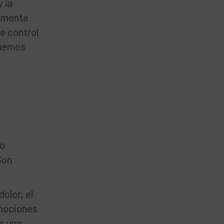
 la
samente
de control
 hemos
do
Son
olor, el
emociones
Es una