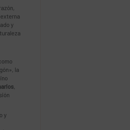
razón,
 externa
nado y
aturaleza
 como
gón», la
sino
marios
,
sión
o y