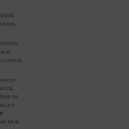
nsidad
a suya,
ermitió
ue el
u control.
overse,
fuerza
ndose en
acia y
la
ar en la