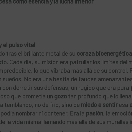
ncesa como esencia y la lucha interior
 el pulso vital
o tras el brillante metal de su
coraza bioenergética
to. Cada día, su misión era patrullar los límites del
mpredecible, lo que vibraba más allá de su control. 
us sueños. No era una bestia de fauces amenazantes
 con derretir sus defensas, un rugido que era pura
uoso que prometía un
gozo
tan profundo que lo llen
a temblando, no de frío, sino de
miedo a sentir
esa
podía nombrar ni contener. Era la
pasión
, la emoció
de la vida misma llamando más allá de sus murallas i