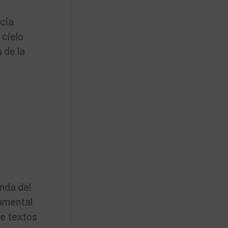
ncia
 cielo
 de la
enda del
damental
de textos