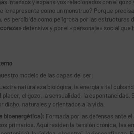
s intensos y expansivos relacionados con el gozo y
 se le representa como un monstruo? Porque preci
va, es percibida como peligrosa por las estructuras 
coraza»
defensiva y por el «personaje» social que
terno
uestro modelo de las capas del ser:
uestra naturaleza biológica, la energía vital pulsan
l placer, el gozo, la sensualidad, la espontaneidad. 
 dicho, naturales y orientados a la vida.
 bioenergética):
Formada por las defensas ante el d
sos primarios. Aquí residen la tensión crónica, las 
contenida), la rigidez, el control, la desconfianza. 