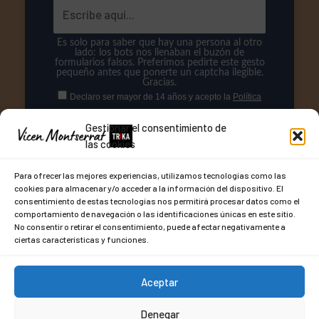
Es solo para saber que hay una persona al otro
lado: los bots nos llenaban el buzón de
formularios falsos. Preferimos pedirte este gesto
pequeño antes que ponerte un captcha ilegible.
Gracias.
Declaro ser mayor de 14 años y acepto la
Política
de Privacidad
para el tratamiento de mis datos.
Gestionar el consentimiento de
Responsable: Asociación Mórula. Fin: Newsletter Reconectar.
las cookies
Derechos: Baja libre e inmediata.
VOY
Para ofrecer las mejores experiencias, utilizamos tecnologías como las
cookies para almacenar y/o acceder a la información del dispositivo. El
consentimiento de estas tecnologías nos permitirá procesar datos como el
comportamiento de navegación o las identificaciones únicas en este sitio.
No consentir o retirar el consentimiento, puede afectar negativamente a
ciertas características y funciones.
Aceptar
Denegar