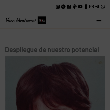
Ir
al
contenido
Main
Men
Despliegue de nuestro potencial