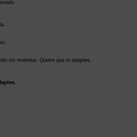
esiado.
la.
po.
ndo sin molestar. Quiere que te adaptes.
daptes.