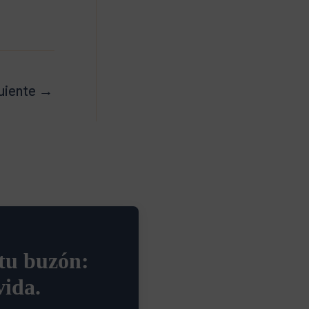
uiente
→
 tu buzón:
vida.