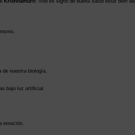
de
Krishnamurti
: «No es signo de buena salud estar bien a
mismo.
 de nuestra biología.
bajo luz artificial.
la emoción.