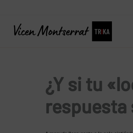
Ir
al
contenido
¿Y si tu «l
respuesta