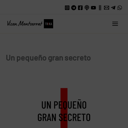
Ir
al
contenido
Main
Men
Un pequeño gran secreto