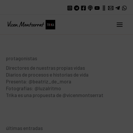
Ir
al
contenido
Main
Men
protagonistas
Directores de nuestras propias vidas
Diarios de procesos e historias de vida
Presenta: @beatriz_de_mora
Fotografías: @luzalritmo
Trika es una propuesta de @vicenmontserrat
últimas entradas